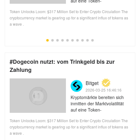
auf eine Token-
Freischaltwelle im Wert von
Token Unlocks Loom: $317 Million Set to Enter Crypto Circulation The
317 Millionen US-Dollar vor
n
cryptocurrency market is gearing up for a significant influx of tokens as
a wave .
#Dogecoin nutzt: vom Trinkgeld bis zur
Zahlung
k.com/cryptobriefing
Bitget
2026-03-25 16:46:16
Kryptomärkte bereiten sich
inmitten der Marktvolatilität
auf eine Token-
Freischaltwelle im Wert von
Token Unlocks Loom: $317 Million Set to Enter Crypto Circulation The
317 Millionen US-Dollar vor
n
cryptocurrency market is gearing up for a significant influx of tokens as
a wave .