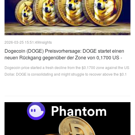
2026-03-25 15:51:49
Insights
Dogecoin (DOGE) Preisvorhersage: DOGE startet einen
neuen Rückgang gegenüber der Zone von 0,1700 US -
Dollar gegenüber dem US -Dollar
Dogecoin price started a fresh decline from the $0.1700 zone against the US
Dollar. DOGE is consolidating and might struggle to recover above the $0.1