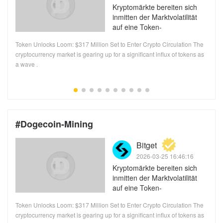
Kryptomärkte bereiten sich
inmitten der Marktvolatilität
auf eine Token-
Freischaltwelle im Wert von
Token Unlocks Loom: $317 Million Set to Enter Crypto Circulation The
317 Millionen US-Dollar vor
n
cryptocurrency market is gearing up for a significant influx of tokens as
a wave .
#Dogecoin-Mining
k.com/cryptobriefing
Bitget
2026-03-25 16:46:16
Kryptomärkte bereiten sich
inmitten der Marktvolatilität
auf eine Token-
Freischaltwelle im Wert von
Token Unlocks Loom: $317 Million Set to Enter Crypto Circulation The
317 Millionen US-Dollar vor
n
cryptocurrency market is gearing up for a significant influx of tokens as