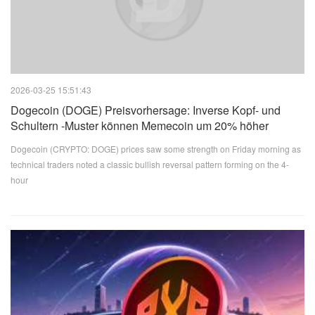
2026-03-25 15:51:43
Dogecoin (DOGE) Preisvorhersage: Inverse Kopf- und
Schultern -Muster können Memecoin um 20% höher
starten
Dogecoin (CRYPTO: DOGE) prices saw some strength on Friday morning as
technical traders noted a classic bullish reversal pattern forming on the 4-
hour