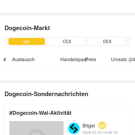
Dogecoin-Markt
alle
CEX
DEX
#
Austausch
Handelspaar
Preis
Umsatz (24
Dogecoin-Sondernachrichten
#Dogecoin-Wal-Aktivität
k.com/cryptobriefing
Bitget
2026-03-25 16:46:16