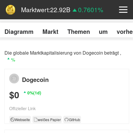
Marktwert:
22.92B
0.7601%
Umsatz (24h):
1.55B
0%
Dominanz:
0.7601%
0.7601%
Preis:
$
0.15090
2.9605%
Diagramm
Markt
Themen
um
vorhe
Die globale Marktkapitalisierung von Dogecoin beträgt ,
%
Dogecoin
$0
0%(1d)
Offizieller Link
Webseite
weißes Papier
GitHub