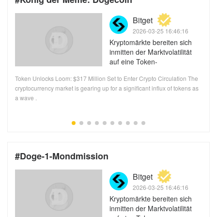
k.com/cryptobriefing
Bitget
2026-03-25 16:46:16
Kryptomärkte bereiten sich
inmitten der Marktvolatilität
auf eine Token-
Freischaltwelle im Wert von
Token Unlocks Loom: $317 Million Set to Enter Crypto Circulation The
317 Millionen US-Dollar vor
n
cryptocurrency market is gearing up for a significant influx of tokens as
a wave .
#Doge-1-Mondmission
k.com/cryptobriefing
Bitget
2026-03-25 16:46:16
Kryptomärkte bereiten sich
inmitten der Marktvolatilität