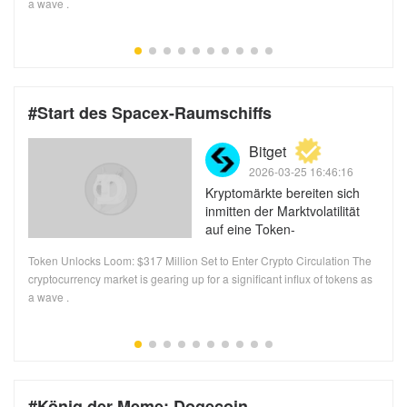
a wave .
#Start des Spacex-Raumschiffs
k.com/cryptobriefing
Bitget
2026-03-25 16:46:16
Kryptomärkte bereiten sich
inmitten der Marktvolatilität
auf eine Token-
Freischaltwelle im Wert von
Token Unlocks Loom: $317 Million Set to Enter Crypto Circulation The
317 Millionen US-Dollar vor
n
cryptocurrency market is gearing up for a significant influx of tokens as
a wave .
#König der Meme: Dogecoin