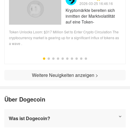
2026-03-25 16:46:16
Kryptomärkte bereiten sich
inmitten der Marktvolatilität
auf eine Token-
Freischaltwelle im Wert von
Token Unlocks Loom: $317 Million Set to Enter Crypto Circulation The
317 Millionen US-Dollar vor
n
cryptocurrency market is gearing up for a significant influx of tokens as
a wave .
Weitere Neuigkeiten anzeigen >
Über Dogecoin
Was ist Dogecoin?