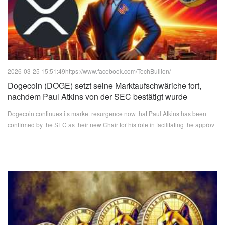
2026-03-25 15:51:49
https://www.facebook.com/TechBullion/
Dogecoin (DOGE) setzt seine Marktaufschwäriche fort,
nachdem Paul Atkins von der SEC bestätigt wurde
Dogecoin continues its market resurgence now that Paul Atkins has been
confirmed by the SEC as their new Chair for his role in facilitating the approv