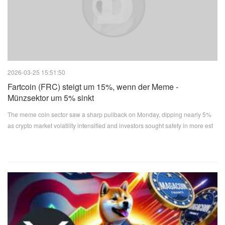
2026-03-25 15:51:50
Fartcoin (FRC) steigt um 15%, wenn der Meme -
Münzsektor um 5% sinkt
The meme coin sector saw a sharp pullback on Monday, dipping nearly 5%
as crypto market volatility intensified and investors sought safety in more est