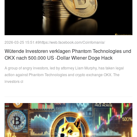
2026-03-25 15:51:49
https://web.facebook.com/Coinfomania/
Wütende Investoren verklagen Phantom Technologies und
OKX nach 500.000 US -Dollar Wiener Doge Hack
A group of angry investors, led by attorney Liam Murphy, has taken legal
action against Phantom Technologies and crypto exchange OKX. The
investors cl