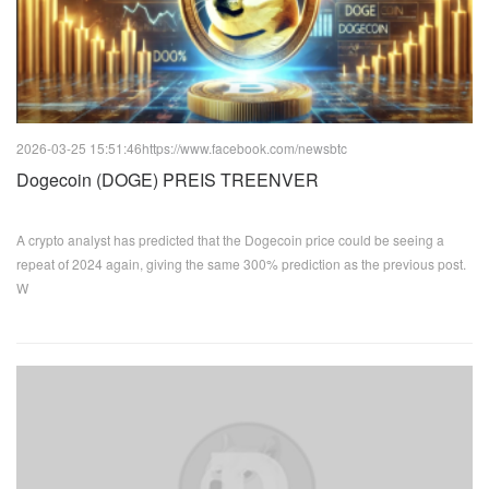
2026-03-25 15:51:46
https://www.facebook.com/newsbtc
Dogecoin (DOGE) PREIS TREENVER
A crypto analyst has predicted that the Dogecoin price could be seeing a
repeat of 2024 again, giving the same 300% prediction as the previous post.
W