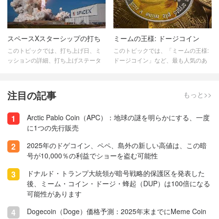
報を入手し、暗号通貨への取り組み
マイニング方法、最高のマイニング
を前進させてください。
ハードウェアとソフトウェア、
Dogecoin マイニングの収益性など、
Dogecoin マイニングに関連する記事
スペースXスターシップの打ち
ミームの王様: ドージコイン
を提供します。
上げ
このトピックでは、打ち上げ日、ミ
このトピックでは、「ミームの王様:
ッションの詳細、打ち上げステータ
ドージコイン」など、最も人気のあ
スなど、SpaceX Starship の打ち上
るミームに関連する記事を提供しま
げに関連する記事を提供します。こ
す。 Memecoin は暗号通貨分野で支
の有益で包括的なリソースを利用し
配的なプレーヤーとなっています。
注目の記事
もっと>>
て、最新の SpaceX Starship の打ち
これらのデジタル資産はさまざまな
上げに関する最新情報を入手してく
理由で人気があります。これらはブ
Arctic Pablo Coin（APC）：地球の謎を明らかにする、一度
1
ださい。
ロックチェーンの最も革新的な側面
に1つの先行販売
を推進します。
2025年のドゲコイン、ペペ、島外の新しい高値は、この暗
2
号が10,000％の利益でショーを盗む可能性
ドナルド・トランプ大統領が暗号戦略的保護区を発表した
3
後、ミーム・コイン・ドージ・蜂起（DUP）は100倍になる
可能性があります
Dogecoin（Doge）価格予測：2025年末までにMeme Coin
4