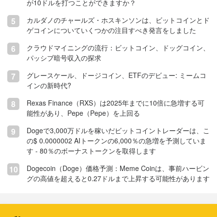
が10ドルを打つことができますか？
カルダノのチャールズ・ホスキンソンは、ビットコインとド
5
ゲコインについていくつかの注目すべき発言をしました
クラウドマイニングの流行：ビットコイン、ドッグコイン、
6
パッシブ暗号収入の探求
グレースケール、ドージコイン、ETFのデビュー: ミームコ
7
インの新時代?
Rexas Finance（RXS）は2025年までに10倍に急増する可
8
能性があり、Pepe（Pepe）を上回る
Dogeで3,000万ドルを稼いだビットコイントレーダーは、こ
9
の$ 0.0000002 AIトークンの6,000％の急増を予測していま
す - 80％のボーナストークンを取得します
Dogecoin（Doge）価格予測：Meme Coinは、事前ハービン
10
グの高値を超えると0.27ドルまで上昇する可能性があります