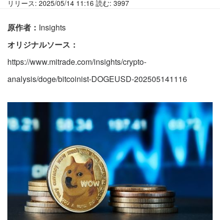
リリース: 2025/05/14 11:16 読む: 3997
原作者：
Insights
オリジナルソース：
https://www.mitrade.com/insights/crypto-
analysis/doge/bitcoinist-DOGEUSD-202505141116