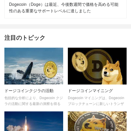
15:51:46
Dogecoin（Doge）は最近、今後数週間で価格を高める可能
性のある重要なサポートレベルに達しました
注目のトピック
ドージコインクジラの活動
ドージコインマイニング
包括的な分析により、Dogecoin クジ
Dogecoin マイニングは、Dogecoin
ラの活動に関する最新の洞察を得る
ブロックチェーンに新しいトランザ
ことができます。ドージコイン市場
クション ブロックを追加するプロセ
におけるこれらのクジラの傾向、パ
スです。マイナーはその仕事に対し
ターン、影響を発見してください。
て新しいドージコインを受け取りま
私たちの専門家による分析で最新情
す。このトピックでは、Dogecoin の