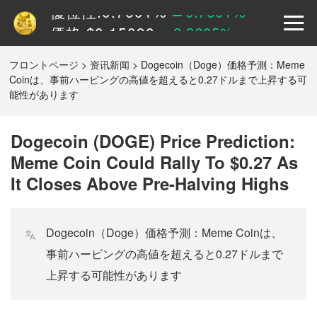
価格:
$
0.15090
2.9605%
市場価値:
22.92B
0.7601%
ひっくり返す (24h):
1.55B
0%
フロントページ
>
资讯新闻
>
Dogecoin（Doge）価格予測：Meme
Coinは、事前ハービングの高値を超えると0.27ドルまで上昇する可
優位性:
0.7601%
0.7601%
能性があります
価格:
$
0.15090
2.9605%
Dogecoin (DOGE) Price Prediction:
Meme Coin Could Rally To $0.27 As
It Closes Above Pre-Halving Highs
Dogecoin（Doge）価格予測：Meme Coinは、
事前ハービングの高値を超えると0.27ドルまで
上昇する可能性があります