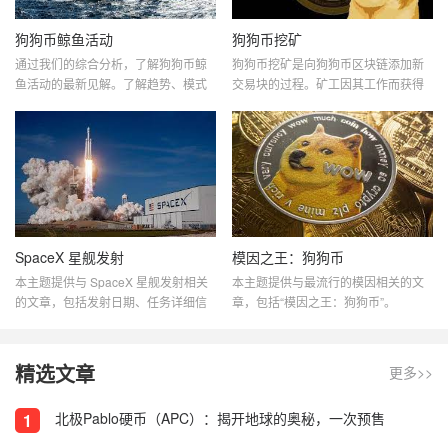
狗狗币鲸鱼活动
狗狗币挖矿
通过我们的综合分析，了解狗狗币鲸
狗狗币挖矿是向狗狗币区块链添加新
鱼活动的最新见解。了解趋势、模式
交易块的过程。矿工因其工作而获得
以及这些鲸鱼对狗狗币市场的影响。
新的狗狗币奖励。本主题提供与狗狗
随时了解我们的专家分析，并在您的
币挖矿相关的文章，包括如何挖矿狗
加密货币之旅中保持领先。
狗币、最好的挖矿硬件和软件以及狗
狗币挖矿的盈利能力。
SpaceX 星舰发射
模因之王：狗狗币
本主题提供与 SpaceX 星舰发射相关
本主题提供与最流行的模因相关的文
的文章，包括发射日期、任务详细信
章，包括“模因之王：狗狗币”。
息和发射状态。通过此信息丰富且全
Memecoin 已成为加密货币领域的主
面的资源，了解最新的 SpaceX 星际
导者。这些数字资产之所以受欢迎有
飞船发射情况。
多种原因。他们推动了区块链最具创
精选文章
更多>>
新性的方面。
北极Pablo硬币（APC）：揭开地球的奥秘，一次预售
1