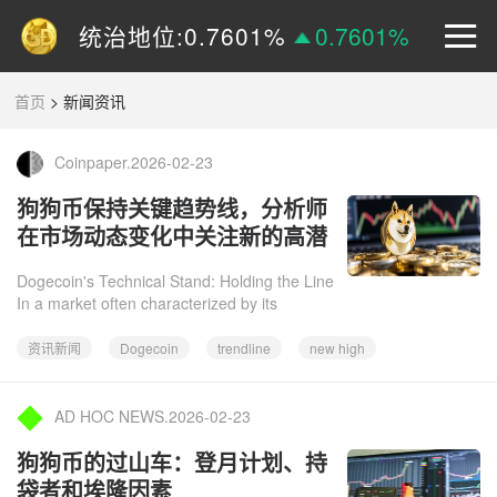
成交额 (24h):
1.55B
0%
统治地位:
0.7601%
0.7601%
价格:
$
0.15090
2.9605%
首页
>
新闻资讯
Coinpaper.2026-02-23
狗狗币保持关键趋势线，分析师
在市场动态变化中关注新的高潜
力
Dogecoin's Technical Stand: Holding the Line
In a market often characterized by its
volatility, Dogecoin (DOGE) is currently
capturing the attention o
资讯新闻
Dogecoin
trendline
new high
AD HOC NEWS.2026-02-23
狗狗币的过山车：登月计划、持
袋者和埃隆因素