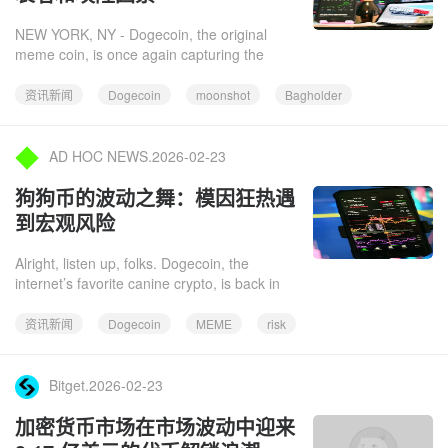
NEW YORK, NY - Dogecoin, the original
meme coin, is once again capturing the
crypto world's attention, oscillating between
extreme volatility and tant
资讯新闻
Dogecoin
moonshot
Bagholder
AD HOC NEWS.2026-02-23
狗狗币的波动之舞：模因狂热遇
到宏观风险
Alright, listen up, folks. Dogecoin, the
internet’s favorite canine crypto, is back in
the spotlight, doing its signature volatile
dance. While the br
资讯新闻
Dogecoin
MEME
risk
Bitget.2026-02-23
加密货币市场在市场波动中迎来