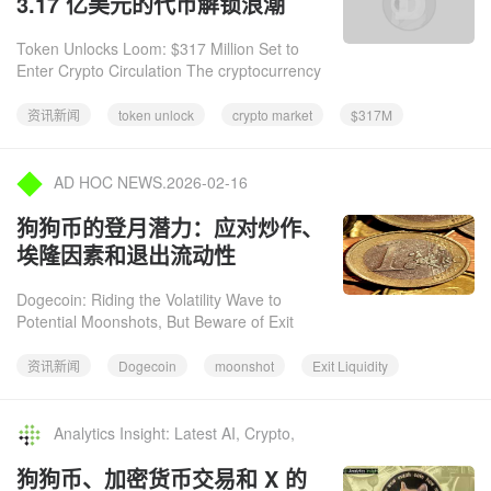
3.17 亿美元的代币解锁浪潮
Token Unlocks Loom: $317 Million Set to
Enter Crypto Circulation The cryptocurrency
market is gearing up for a significant influx of
tokens as a wave
资讯新闻
token unlock
crypto market
$317M
AD HOC NEWS.2026-02-16
狗狗币的登月潜力：应对炒作、
埃隆因素和退出流动性
Dogecoin: Riding the Volatility Wave to
Potential Moonshots, But Beware of Exit
Liquidity Dogecoin, the original memecoin, is
once again dominating cr
资讯新闻
Dogecoin
moonshot
Exit Liquidity
Analytics Insight: Latest AI, Crypto,
Tech News & Analysis.2026-02-16
狗狗币、加密货币交易和 X 的