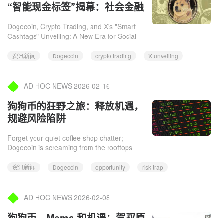
“智能现金标签”揭幕：社会金融
的新时代？
Dogecoin, Crypto Trading, and X's "Smart
Cashtags" Unveiling: A New Era for Social
Finance? In a significant development for the
intersection of socia
资讯新闻
Dogecoin
crypto trading
X unveiling
AD HOC NEWS.2026-02-16
狗狗币的狂野之旅：释放机遇，
规避风险陷阱
Forget your quiet coffee shop chatter;
Dogecoin is screaming from the rooftops
again, spearheading a speculative rally that
has sent the memecoin sect
资讯新闻
Dogecoin
opportunity
risk trap
AD HOC NEWS.2026-02-08
狗狗币、Meme 和机遇：驾驭原