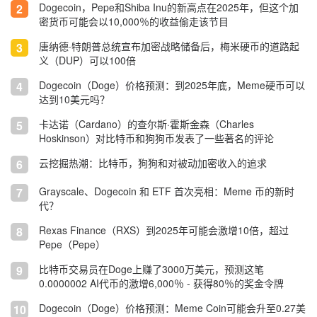
Dogecoin，Pepe和Shiba Inu的新高点在2025年，但这个加
2
密货币可能会以10,000％的收益偷走该节目
唐纳德·特朗普总统宣布加密战略储备后，梅米硬币的道路起
3
义（DUP）可以100倍
Dogecoin（Doge）价格预测：到2025年底，Meme硬币可以
4
达到10美元吗？
卡达诺（Cardano）的查尔斯·霍斯金森（Charles
5
Hoskinson）对比特币和狗狗币发表了一些著名的评论
云挖掘热潮：比特币，狗狗和对被动加密收入的追求
6
Grayscale、Dogecoin 和 ETF 首次亮相：Meme 币的新时
7
代？
Rexas Finance（RXS）到2025年可能会激增10倍，超过
8
Pepe（Pepe）
比特币交易员在Doge上赚了3000万美元，预测这笔
9
0.0000002 AI代币的激增6,000％ - 获得80％的奖金令牌
Dogecoin（Doge）价格预测：Meme Coin可能会升至0.27美
10