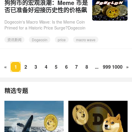
狗狗币的宏观浪潮：Meme 币是
22
否已准备好迎接历史性的价格飙
升？
Dogecoin's Macro Wave: Is the Meme Coin
Primed for a Historic Price Surge?Dogecoin
sits in a crucial accumulation zone, with
technical analysts eyeing
资讯新闻
Dogecoin
price
macro wave
«
1
2
3
4
5
6
7
8
...
999
1000
»
精选专题