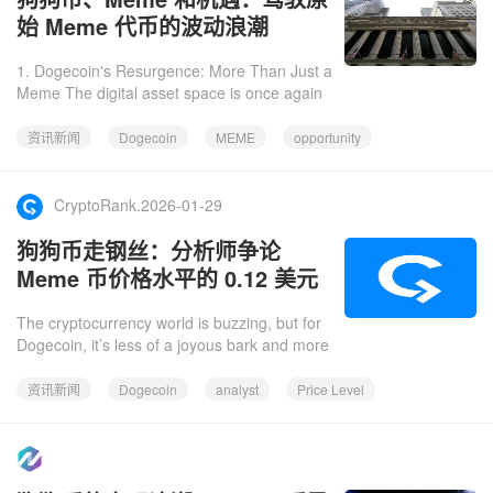
始 Meme 代币的波动浪潮
1. Dogecoin's Resurgence: More Than Just a
Meme The digital asset space is once again
abuzz with the return of Dogecoin (DOGE) to
the forefront of mem
资讯新闻
Dogecoin
MEME
opportunity
CryptoRank.2026-01-29
狗狗币走钢丝：分析师争论
Meme 币价格水平的 0.12 美元
支撑位与 0.15 美元突破位
The cryptocurrency world is buzzing, but for
Dogecoin, it’s less of a joyous bark and more
of a nervous whimper. The beloved meme
coin finds itself at
资讯新闻
Dogecoin
analyst
Price Level
https://www.facebook.com/newsbtc.2026-01-